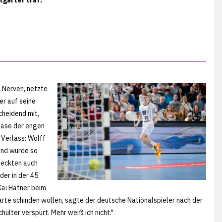
e Nerven, netzte
er auf seine
heidend mit,
phase der engen
 Verlass: Wolff
und wurde so
teckten auch
er in der 45.
Kai Häfner beim
arte schinden wollen, sagte der deutsche Nationalspieler nach der
ulter verspürt. Mehr weiß ich nicht."