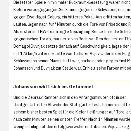
Die letzten Spiele in minimaler Rückraum-Besetzung waren nicht
Kielern vorbeigegangen. Sie kamen gegen die Schwaben, die am
gegen Zweitligist Coburg ein bitteres Pokal-Aus erlitten hatten,
Laufen, lagen nach fünf Minuten durch die Tore von Pribetic und R
Als erster im THW-Team legte Neuzugang Bence Imre die Scheu
gegnerischen Tor ab, markierte von Rechtsaußen den ersten TH
Domagoj Duvnjak setzte danach auf Geschwindigkeit, jagte den 
mit 123 km/h unter die Latte von Torhüter Vujovic, der in der Folg
Schlussmann seiner Mannschaft war, nacheinander gegen Emil Ma
Johansson und Duvnjak zur Stelle war. Er hielt seine Farben mit 
Johansson wirft sich ins Getümmel
Und die Zebras? Rannten sich in den Anfangsminuten oft in der
dichtgestaffelten Abwehr der Stuttgarter fest. Immerhin hatte 
seinem bisher besten Spiel für die Kieler Heißhunger auf Tore, er
nach zehn Minuten seinen dritten Treffer. Nach 14 Minuten wurde
wenig unruhig auf den erfolgsverwöhnten Tribünen. Vujovic zeigt