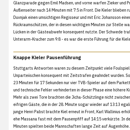
Glanzparade gegen Emil Madsen, und vorne warfen Zieker und Pr
Außenseiter nach 14 Minuten mit 7:5 in Front. Die Kieler blieben ru
Duvnjak einen umsichtigen Regisseur und mit Eric Johansson eine
Rückraumschützen, der in diesen wichtigen Minuten zur Stelle wa
Lücken in der Gästeabwehr konsequent nutzte. Der Schwede traf u
Unterarm-Kracher zum 9:8 - es war die erste Führung für die Kiel
Knappe Kieler Pausenführung
Stuttgarts Antworten waren zu diesem Zeitpunkt viele Foulspiel
Unparteiischen konsequent mit Zeitstrafen geahndet wurden. So
23 Minuten für 17 Sekunden nur vier TVB-Spieler auf dem Parkett
und technische Fehler verhinderten in dieser Phase eine höhere Ki
Mehr als zwei Tore brachten die Jicha-Schützlinge nicht zwischen
eifrigen Gäste, die in der 28. Minute sogar wieder auf 13:13 egali
junge Henri Pabst brachte Kiel erneut in Front, Karl Wallinius erhö
ehe Massana fast mit dem Pausenpfiff auf 14:15 verkürzte. In d
Minuten spielten beide Mannschaften lange Zeit auf Augenhöhe. 