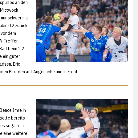
 spurlos an den
 Mittwoch
 nur schwer ins
ubin 0:2 zurück.
 vor dem
W-Treffer.
Ball beim 2:2
e ein guter
dsen, Eric
seinen Paraden auf Augenhöhe und in Front.
Bence Imre in
zielte bereits
 es sogar ein
e eine weitere