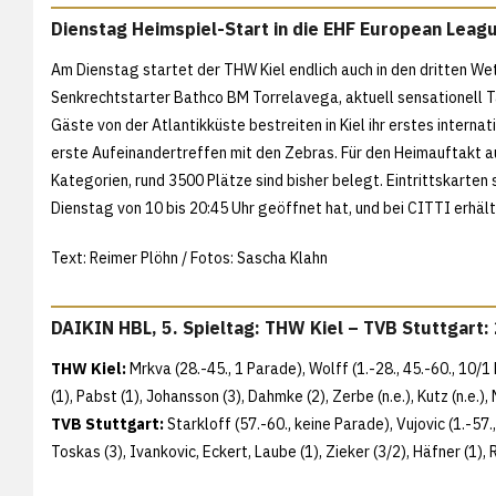
Dienstag Heimspiel-Start in die EHF European Leag
Am Dienstag startet der THW Kiel endlich auch in den dritten We
Senkrechtstarter Bathco BM Torrelavega, aktuell sensationell Ta
Gäste von der Atlantikküste bestreiten in Kiel ihr erstes interna
erste Aufeinandertreffen mit den Zebras. Für den Heimauftakt au
Kategorien, rund 3500 Plätze sind bisher belegt. Eintrittskarten 
Dienstag von 10 bis 20:45 Uhr geöffnet hat, und bei CITTI erhält
Text: Reimer Plöhn / Fotos: Sascha Klahn
DAIKIN HBL, 5. Spieltag: THW Kiel – TVB Stuttgart:
THW Kiel:
Mrkva (28.-45., 1 Parade), Wolff (1.-28., 45.-60., 10/1
(1), Pabst (1), Johansson (3), Dahmke (2), Zerbe (n.e.), Kutz (n.e.),
TVB Stuttgart:
Starkloff (57.-60., keine Parade), Vujovic (1.-57.,
Toskas (3), Ivankovic, Eckert, Laube (1), Zieker (3/2), Häfner (1), 