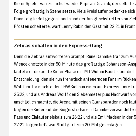
Kieler Spieler war zunächst wieder Kapitän Duvnjak, der selbst 
Folge großartig in Szene setzte. Kiels Kreisläufer bedankte sich 
Dann folgte Rot gegen Landin und der Ausgleichstreffer von Zie
Pfosten scheiterte, warf Lenny Rubin den Gast mit 22:21 in Fron
Zebras schalten in den Express-Gang
Denn die Zebras antworteten prompt: Rune Dahmke traf zum Ausg
Wiencek netzte in der 50. Minute das großartige Johansson-Ansp
läutete er die beste Kieler Phase ein. Mit Wut im Bauch über die 
Entscheidung, den sie nun frenetisch anfeuernden Fans im Rücke
Wolff im Tor machte der THW Kiel nun einen auf Express. Imre t
25:22, und als Andreas Wolff den Siebenmeter plus Nachwurf vo
unschädlich machte, die Arena mit seinen Glanzparaden noch lau
bogen die Kieler auf die Siegerstraße ein. Dahmke verwandelte 
Pass und Einläufer eiskalt zum 26:22 und als Emil Madsen in der 
27:22 folgen ließ, war Stuttgart zum 20. Mal geschlagen.