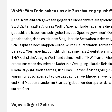
Wolff: "Am Ende haben uns die Zuschauer gepusht
Es sei nicht einfach gewesen gegen die unbeschwert aufspielen
Stuttgarter, sagte Andreas Wolff, "aber am Ende haben uns die
gepusht, sie haben uns sehr geholfen, das Spiel zu gewinnen." Ob
gehabt habe, dass es mit dem Sieg über die Schwaben in der en
Schlussphase noch klappen würde, wurde Deutschlands Torhüte
gefragt. "Nein, überhaupt nicht, ich habe niemals Zweifel, wenn i
THW Kiel stehe", sagte Wolff und schmunzelte. THW-Trainer Filip
erneut nur einen dezimierten Kader zur Verfügung. Harald Reinki
Nikola Bilyk (Muskelfaserriss) und Elias Ellefsen á Skipagötu (K
waren nur Zuschauer, so lag die Last auf den verbliebenen weni
und Emil Madsen standen im Startaufgebot, wurden später durch
unterstützt.
Vujovic ärgert Zebras