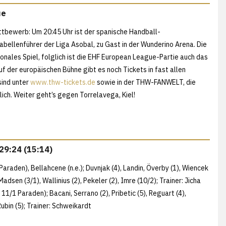
ue
ttbewerb: Um 20:45 Uhr ist der spanische Handball-
bellenführer der Liga Asobal, zu Gast in der Wunderino Arena. Die
tionales Spiel, folglich ist die EHF European League-Partie auch das
f der europäischen Bühne gibt es noch Tickets in fast allen
sind unter
www.thw-tickets.de
sowie in der THW-FANWELT, die
lich. Weiter geht’s gegen Torrelavega, Kiel!
 29:24 (15:14)
 Paraden), Bellahcene (n.e.); Duvnjak (4), Landin, Överby (1), Wiencek
 Madsen (3/1), Wallinius (2), Pekeler (2), Imre (10/2); Trainer: Jicha
 11/1 Paraden); Bacani, Serrano (2), Pribetic (5), Reguart (4),
Rubin (5); Trainer: Schweikardt