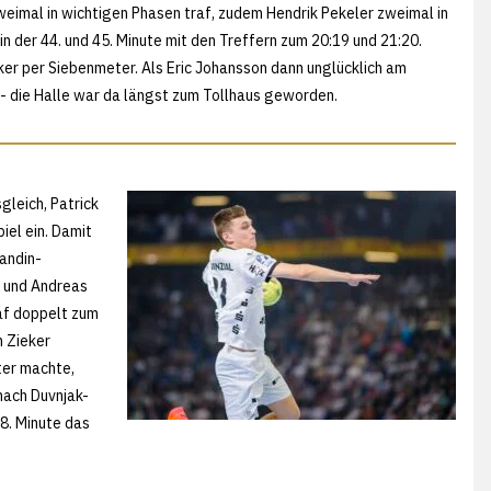
zweimal in wichtigen Phasen traf, zudem Hendrik Pekeler zweimal in
in der 44. und 45. Minute mit den Treffern zum 20:19 und 21:20.
ker per Siebenmeter. Als Eric Johansson dann unglücklich am
t - die Halle war da längst zum Tollhaus geworden.
leich, Patrick
iel ein. Damit
Landin-
n und Andreas
raf doppelt zum
n Zieker
ter machte,
nach Duvnjak-
58. Minute das