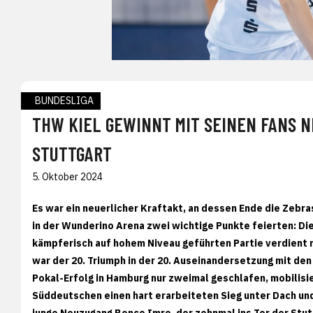
BUNDESLIGA
THW KIEL GEWINNT MIT SEINEN FANS 
STUTTGART
5. Oktober 2024
Es war ein neuerlicher Kraftakt, an dessen Ende die Zebra
in der Wunderino Arena zwei wichtige Punkte feierten: D
kämpferisch auf hohem Niveau geführten Partie verdient m
war der 20. Triumph in der 20. Auseinandersetzung mit den
Pokal-Erfolg in Hamburg nur zweimal geschlafen, mobilisi
Süddeutschen einen hart erarbeiteten Sieg unter Dach und 
junge Neuzugang Bence Imre, der zehnmal ins Tor der Stut