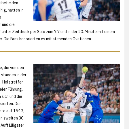
ibetic den
hig, hatten in
n
r und die
nter Zeitdruck per Solo zum 7:7 und in der 20. Minute mit einem
er. Die Fans honorierten es mit stehenden Ovationen.
e, die von den
 standen in der
. Holztreffer
eler Führung.
 sich und die
sierten. Der
hte auf 15:13,
en zweiten 30
Auffälligster