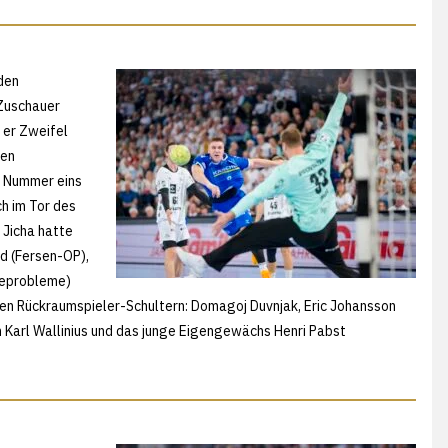
"
den
 Zuschauer
 er Zweifel
gen
r Nummer eins
ch im Tor des
 Jicha hatte
nd (Fersen-OP),
nieprobleme)
gen Rückraumspieler-Schultern: Domagoj Duvnjak, Eric Johansson
 Karl Wallinius und das junge Eigengewächs Henri Pabst