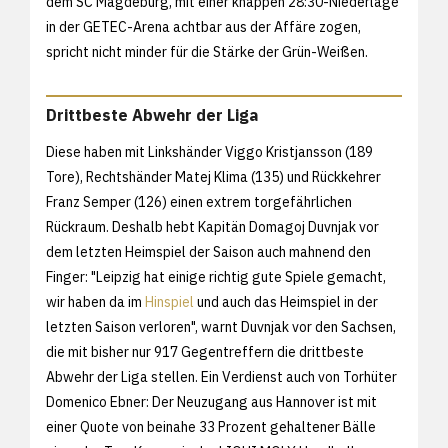
dem SC Magdeburg, mit einer knappen 28:30-Niederlage
in der GETEC-Arena achtbar aus der Affäre zogen,
spricht nicht minder für die Stärke der Grün-Weißen.
Drittbeste Abwehr der Liga
Diese haben mit Linkshänder Viggo Kristjansson (189
Tore), Rechtshänder Matej Klima (135) und Rückkehrer
Franz Semper (126) einen extrem torgefährlichen
Rückraum. Deshalb hebt Kapitän Domagoj Duvnjak vor
dem letzten Heimspiel der Saison auch mahnend den
Finger: "Leipzig hat einige richtig gute Spiele gemacht,
wir haben da im
Hinspiel
und auch das Heimspiel in der
letzten Saison verloren", warnt Duvnjak vor den Sachsen,
die mit bisher nur 917 Gegentreffern die drittbeste
Abwehr der Liga stellen. Ein Verdienst auch von Torhüter
Domenico Ebner: Der Neuzugang aus Hannover ist mit
einer Quote von beinahe 33 Prozent gehaltener Bälle