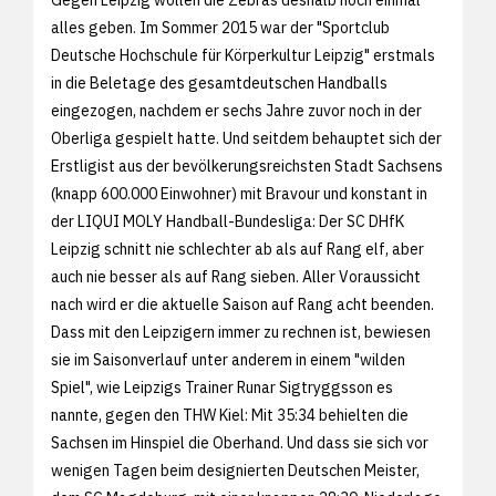
Gegen Leipzig wollen die Zebras deshalb noch einmal
alles geben. Im Sommer 2015 war der "Sportclub
Deutsche Hochschule für Körperkultur Leipzig" erstmals
in die Beletage des gesamtdeutschen Handballs
eingezogen, nachdem er sechs Jahre zuvor noch in der
Oberliga gespielt hatte. Und seitdem behauptet sich der
Erstligist aus der bevölkerungsreichsten Stadt Sachsens
(knapp 600.000 Einwohner) mit Bravour und konstant in
der LIQUI MOLY Handball-Bundesliga: Der SC DHfK
Leipzig schnitt nie schlechter ab als auf Rang elf, aber
auch nie besser als auf Rang sieben. Aller Voraussicht
nach wird er die aktuelle Saison auf Rang acht beenden.
Dass mit den Leipzigern immer zu rechnen ist, bewiesen
sie im Saisonverlauf unter anderem in einem "wilden
Spiel", wie Leipzigs Trainer Runar Sigtryggsson es
nannte, gegen den THW Kiel: Mit 35:34 behielten die
Sachsen im Hinspiel die Oberhand. Und dass sie sich vor
wenigen Tagen beim designierten Deutschen Meister,