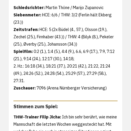
Schiedsrichter:
Martin Thöne / Marijo Zupanovic
Siebenmeter:
HCE: 6/6 / THW: 3/2 (Ferlin hält Ekberg
(23.))
Zeitstrafen:
HCE: 5 (2x Büdel (4., 57.), Olsson (19.),
Zechel (25.), Firnhaber (43.)) / THW: 4 (Bilyk (8.), Pekeler
(25.), Øverby (25.), Johansson (34.))
Spielfilm:
0:2 (1.), 1:4 (5.), 4:4 (9.), 6.6, 6:9 (17.), 7:9, 7:12
(21.), 9:14 (24.), 12:17 (30.), 14:18;
2. Hz.: 16:18 (34.), 18:21 (37.), 20:21 (42.), 21:22, 21:24
(49.), 24:26 (52.), 24:28 (54.), 25:29 (57.), 27:29 (58.),
27:31.
Zuschauer:
7096 (Arena Nürnberger Versicherung)
Stimmen zum Spiel:
THW-Trainer Filip Jicha:
Ich bin sehr berührt, wie meine
Mannschaft die letzten Wochen weggesteckt hat. Mit