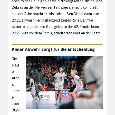
abseits des Balls gab es viele Nickeligkeiten, die bei den
Zebras an den Nerven zerrten, aber sie nicht komplett
aus der Ruhe brachten. Als Linksaußen Bissel dann zum
20:21 einwarf, Ferlin glänzend gegen Rune Dahmke
parierte, standen die Gastgeber in der 42. Minute beim
20:21 kurz vor dem Remis, scheiterten aber an der Latte.
Kieler Abwehr sorgt für die Entscheidung
Die
eisig
e
Aren
a
kocht
e,
aber
Bilyk