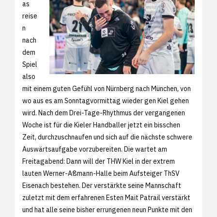
as
reise
n
nach
dem
Spiel
also
mit einem guten Gefühl von Nürnberg nach München, von
wo aus es am Sonntagvormittag wieder gen Kiel gehen
wird. Nach dem Drei-Tage-Rhythmus der vergangenen
Woche ist für die Kieler Handballer jetzt ein bisschen
Zeit, durchzuschnaufen und sich auf die nächste schwere
Auswärtsaufgabe vorzubereiten. Die wartet am
Freitagabend: Dann will der THW Kiel in der extrem
lauten Werner-Aßmann-Halle beim Aufsteiger ThSV
Eisenach bestehen. Der verstärkte seine Mannschaft
zuletzt mit dem erfahrenen Esten Mait Patrail verstärkt
und hat alle seine bisher errungenen neun Punkte mit den