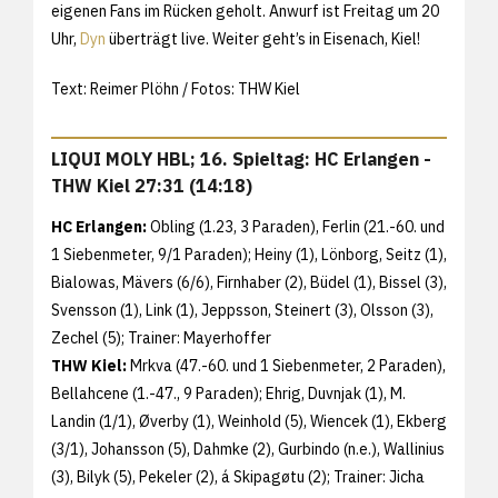
eigenen Fans im Rücken geholt. Anwurf ist Freitag um 20
Uhr,
Dyn
überträgt live. Weiter geht’s in Eisenach, Kiel!
Text: Reimer Plöhn / Fotos: THW Kiel
LIQUI MOLY HBL; 16. Spieltag: HC Erlangen -
THW Kiel 27:31 (14:18)
HC Erlangen:
Obling (1.23, 3 Paraden), Ferlin (21.-60. und
1 Siebenmeter, 9/1 Paraden); Heiny (1), Lönborg, Seitz (1),
Bialowas, Mävers (6/6), Firnhaber (2), Büdel (1), Bissel (3),
Svensson (1), Link (1), Jeppsson, Steinert (3), Olsson (3),
Zechel (5); Trainer: Mayerhoffer
THW Kiel:
Mrkva (47.-60. und 1 Siebenmeter, 2 Paraden),
Bellahcene (1.-47., 9 Paraden); Ehrig, Duvnjak (1), M.
Landin (1/1), Øverby (1), Weinhold (5), Wiencek (1), Ekberg
(3/1), Johansson (5), Dahmke (2), Gurbindo (n.e.), Wallinius
(3), Bilyk (5), Pekeler (2), á Skipagøtu (2); Trainer: Jicha