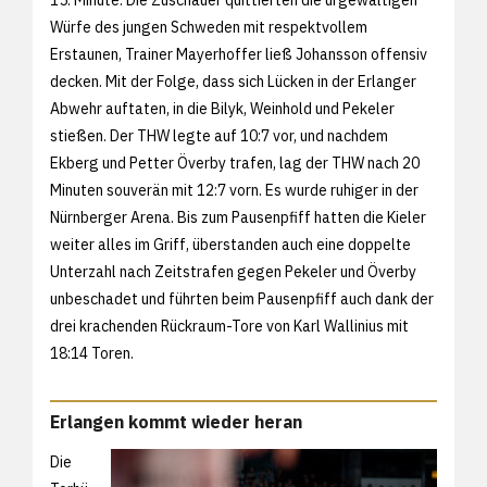
15. Minute. Die Zuschauer quittierten die urgewaltigen
Würfe des jungen Schweden mit respektvollem
Erstaunen, Trainer Mayerhoffer ließ Johansson offensiv
decken. Mit der Folge, dass sich Lücken in der Erlanger
Abwehr auftaten, in die Bilyk, Weinhold und Pekeler
stießen. Der THW legte auf 10:7 vor, und nachdem
Ekberg und Petter Överby trafen, lag der THW nach 20
Minuten souverän mit 12:7 vorn. Es wurde ruhiger in der
Nürnberger Arena. Bis zum Pausenpfiff hatten die Kieler
weiter alles im Griff, überstanden auch eine doppelte
Unterzahl nach Zeitstrafen gegen Pekeler und Överby
unbeschadet und führten beim Pausenpfiff auch dank der
drei krachenden Rückraum-Tore von Karl Wallinius mit
18:14 Toren.
Erlangen kommt wieder heran
Die