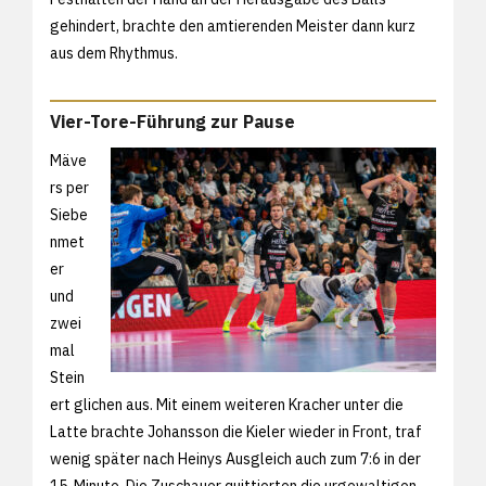
gehindert, brachte den amtierenden Meister dann kurz
aus dem Rhythmus.
Vier-Tore-Führung zur Pause
Mäve
rs per
Siebe
nmet
er
und
zwei
mal
Stein
ert glichen aus. Mit einem weiteren Kracher unter die
Latte brachte Johansson die Kieler wieder in Front, traf
wenig später nach Heinys Ausgleich auch zum 7:6 in der