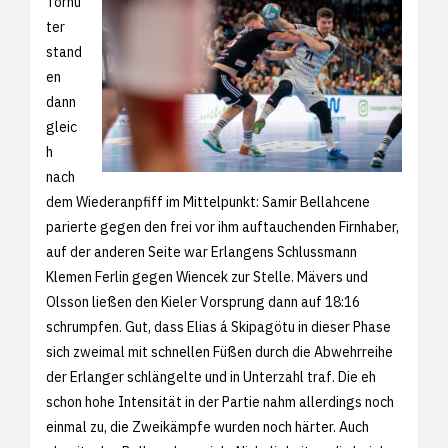
Torhü
ter
stand
en
dann
gleic
h
nach
dem Wiederanpfiff im Mittelpunkt: Samir Bellahcene
parierte gegen den frei vor ihm auftauchenden Firnhaber,
auf der anderen Seite war Erlangens Schlussmann
Klemen Ferlin gegen Wiencek zur Stelle. Mävers und
Olsson ließen den Kieler Vorsprung dann auf 18:16
schrumpfen. Gut, dass Elias á Skipagötu in dieser Phase
sich zweimal mit schnellen Füßen durch die Abwehrreihe
der Erlanger schlängelte und in Unterzahl traf. Die eh
schon hohe Intensität in der Partie nahm allerdings noch
einmal zu, die Zweikämpfe wurden noch härter. Auch