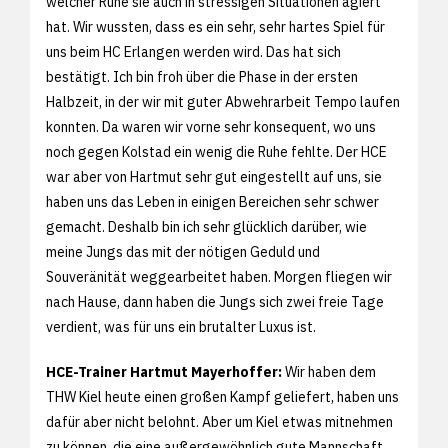
welcher Ruhe sie auch in stressigen Situationen agiert
hat. Wir wussten, dass es ein sehr, sehr hartes Spiel für
uns beim HC Erlangen werden wird. Das hat sich
bestätigt. Ich bin froh über die Phase in der ersten
Halbzeit, in der wir mit guter Abwehrarbeit Tempo laufen
konnten. Da waren wir vorne sehr konsequent, wo uns
noch gegen Kolstad ein wenig die Ruhe fehlte. Der HCE
war aber von Hartmut sehr gut eingestellt auf uns, sie
haben uns das Leben in einigen Bereichen sehr schwer
gemacht. Deshalb bin ich sehr glücklich darüber, wie
meine Jungs das mit der nötigen Geduld und
Souveränität weggearbeitet haben. Morgen fliegen wir
nach Hause, dann haben die Jungs sich zwei freie Tage
verdient, was für uns ein brutalter Luxus ist.
HCE-Trainer Hartmut Mayerhoffer:
Wir haben dem
THW Kiel heute einen großen Kampf geliefert, haben uns
dafür aber nicht belohnt. Aber um Kiel etwas mitnehmen
zu können, die eine außergewöhnlich gute Mannschaft