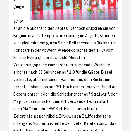
ginge
n
schw
er an die Substanz der Zebras. Dennoch drückten sie von
Beginn an aufs Tempo, waren quirlig im Angriff, standen
zunächst mit dem guten Samir Bellahcene als Rückhalt im
Tor stark in der Abwehr. Wiencek brachte den THW vom
Kreis in Führung, der nach acht Monaten
Verletzungspause immer stärker werdende Weinhold
erhöhte nach 51 Sekunden auf 2:0 für die Gäste. Bissel
verkürzte, aber mit einem Hammer aus dem Rückraum
erhöhte Johansson auf 3:1. Nach einem Foul von Büdel an
Ekberg entschieden die Schiedsrichter auf Strafwurf, den
Magnus Landin sicher zum 4:1 verwandelte. Ein Start
nach Maß für den THW Kiel. Eine unberechtigte
Zeitstrafe gegen Nikola Bilyk wegen Ballfesthaltens,
Erlangens Nikolai Link hatte den Kieler Kapitän durch das
Festhalten der Hand an der Herausgabe des Balls