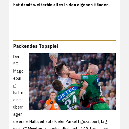
hat damit weiterhin alles in den eigenen Händen.
Packendes Topspiel
Der
SC
Magd
ebur
g
hatte
eine
überr
agen
de erste Halbzeit aufs Kieler Parkett gezaubert, lag
nach 30 Minuten Tempohandball mit 21:18 Toren vorn.