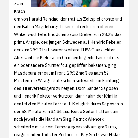
zwei
Krach
ern von Harald Reinkind, der traf als Zeitspiel drohte und
den Ball in Magdeburgs linken und rechteren oberen
Winkel wuchtete. Eric Johanssons Dreher zum 28:28, das
prima Anspiel des jungen Schweden auf Hendrik Pekeler,
der zum 29:30 traf, waren weitere THW-Glanzlichter.
Aber weil die Kieler auch Chancen liegenließen und das
ein oder andere Stürmerfoul gepfiffen bekamen, ging
Magdeburg erneut in Front. 29:32 hieß es nach 52
Minuten, die Waagschale schien sich wieder in Richtung
des Titelverteidigers zu neigen. Doch Sander Sagosen
und Hendrik Pekeler verkürzten, dann nahm der Krimi in
den letzten Minuten Fahrt auf: Kiel glich durch Sagosen in
der 58. Minute zum 34:34 aus. Beide Seiten hatten dann
noch jeweils die Hand am Sieg, Patrick Wiencek
scheiterte mit einem Tempogegenstoß am großartig
reagierenden Torhüter Portner, für Kay Smits war Niklas