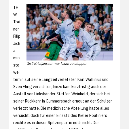
TH
W-
Trai
ner
Filip
Jich
a
mus
Gisli Kristjansson war kaum zu stoppen
ste
wei
terhin auf seine Langzeitverletzten Karl Wallinius und
Sven Ehrig verzichten, hinzu kam kurzfristig auch der
Ausfall von Linkshänder Steffen Weinhold, der sich bei
seiner Rückkehr in Gummersbach erneut an der Schulter
verletzt hatte. Die medizinische Abteilung hatte alles
versucht, doch für einen Einsatz des Kieler Routiniers
reichte es in dieser Spitzenpartie noch nicht. Der