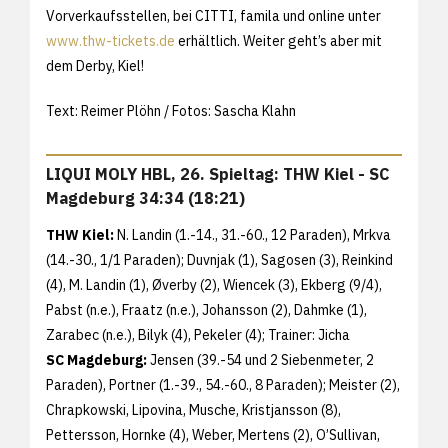
Vorverkaufsstellen, bei CITTI, famila und online unter
www.thw-tickets.de
erhältlich. Weiter geht’s aber mit
dem Derby, Kiel!
Text: Reimer Plöhn / Fotos: Sascha Klahn
LIQUI MOLY HBL, 26. Spieltag: THW Kiel - SC
Magdeburg 34:34 (18:21)
THW Kiel:
N. Landin (1.-14., 31.-60., 12 Paraden), Mrkva
(14.-30., 1/1 Paraden); Duvnjak (1), Sagosen (3), Reinkind
(4), M. Landin (1), Øverby (2), Wiencek (3), Ekberg (9/4),
Pabst (n.e.), Fraatz (n.e.), Johansson (2), Dahmke (1),
Zarabec (n.e.), Bilyk (4), Pekeler (4); Trainer: Jicha
SC Magdeburg:
Jensen (39.-54 und 2 Siebenmeter, 2
Paraden), Portner (1.-39., 54.-60., 8 Paraden); Meister (2),
Chrapkowski, Lipovina, Musche, Kristjansson (8),
Pettersson, Hornke (4), Weber, Mertens (2), O’Sullivan,