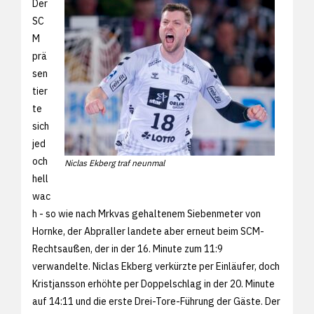
Der
SC
M
prä
sen
tier
te
sich
jed
och
Niclas Ekberg traf neunmal
hell
wac
h - so wie nach Mrkvas gehaltenem Siebenmeter von
Hornke, der Abpraller landete aber erneut beim SCM-
Rechtsaußen, der in der 16. Minute zum 11:9
verwandelte. Niclas Ekberg verkürzte per Einläufer, doch
Kristjansson erhöhte per Doppelschlag in der 20. Minute
auf 14:11 und die erste Drei-Tore-Führung der Gäste. Der