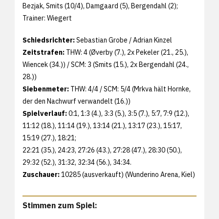
Bezjak, Smits (10/4), Damgaard (5), Bergendahl (2);
Trainer: Wiegert
Schiedsrichter:
Sebastian Grobe / Adrian Kinzel
Zeitstrafen:
THW: 4 (Øverby (7.), 2x Pekeler (21., 25.),
Wiencek (34.)) / SCM: 3 (Smits (15.), 2x Bergendahl (24.,
28.))
Siebenmeter:
THW: 4/4 / SCM: 5/4 (Mrkva hält Hornke,
der den Nachwurf verwandelt (16.))
Spielverlauf:
0:1, 1:3 (4.), 3:3 (5.), 3:5 (7.), 5:7, 7:9 (12.),
11:12 (18.), 11:14 (19.), 13:14 (21.), 13:17 (23.), 15:17,
15:19 (27.), 18:21;
22:21 (35.), 24:23, 27:26 (43.), 27:28 (47.), 28:30 (50.),
29:32 (52.), 31:32, 32:34 (56.), 34:34.
Zuschauer:
10285 (ausverkauft) (Wunderino Arena, Kiel)
Stimmen zum Spiel: