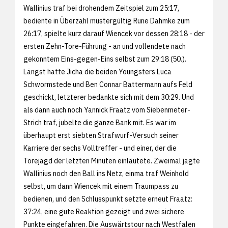
Wallinius traf bei drohendem Zeitspiel zum 25:17,
bediente in Überzahl mustergültig Rune Dahmke zum
26:17, spielte kurz darauf Wiencek vor dessen 28:18 - der
ersten Zehn-Tore-Führung - an und vollendete nach
gekonntem Eins-gegen-Eins selbst zum 29:18 (50.).
Längst hatte Jicha die beiden Youngsters Luca
Schwormstede und Ben Connar Battermann aufs Feld
geschickt, letzterer bedankte sich mit dem 30:29. Und
als dann auch noch Yannick Fraatz vom Siebenmeter-
Strich traf, jubelte die ganze Bank mit. Es war im
überhaupt erst siebten Strafwurf-Versuch seiner
Karriere der sechs Volltreffer - und einer, der die
Torejagd der letzten Minuten einläutete. Zweimal jagte
Wallinius noch den Ball ins Netz, einma traf Weinhold
selbst, um dann Wiencek mit einem Traumpass zu
bedienen, und den Schlusspunkt setzte erneut Fraatz:
37:24, eine gute Reaktion gezeigt und zwei sichere
Punkte eingefahren. Die Auswärtstour nach Westfalen