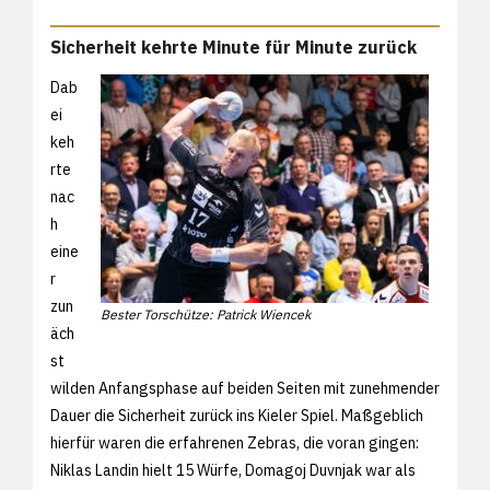
Sicherheit kehrte Minute für Minute zurück
Dab
ei
keh
rte
nac
h
eine
r
zun
Bester Torschütze: Patrick Wiencek
äch
st
wilden Anfangsphase auf beiden Seiten mit zunehmender
Dauer die Sicherheit zurück ins Kieler Spiel. Maßgeblich
hierfür waren die erfahrenen Zebras, die voran gingen:
Niklas Landin hielt 15 Würfe, Domagoj Duvnjak war als