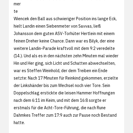
mer
te
Wiencek den Ball aus schwieriger Position ins lange Eck,
hielt Landin einen Siebenmeter von Savvas, ließ
Johansson dem guten ASV-Torhüter Hertlein mit einem
feinen Dreher keine Chance. Dann war es Bilyk, der eine
weitere Landin-Parade kraftvoll mit dem 9:2 veredelte
(14.). Und als es in den nächsten zehn Minuten mal wieder
Hin und Her ging, sich Licht und Schatten abwechselten,
war es Steffen Weinhold, der dem Treiben ein Ende
setzte: Nach 17 Minuten für Reinkind gekommen, erzielte
der Linkshänder bis zum Wechsel noch vier Tore. Sein
Doppelschlag erstickte die leisen Hammer Hoffnungen
nach dem 6:11 im Keim, und mit dem 16:8 sorgte er
erstmals für die Acht-Tore-Führung, die nach Rune
Dahmkes Treffer zum 17:9 auch zur Pause noch Bestand
hatte.