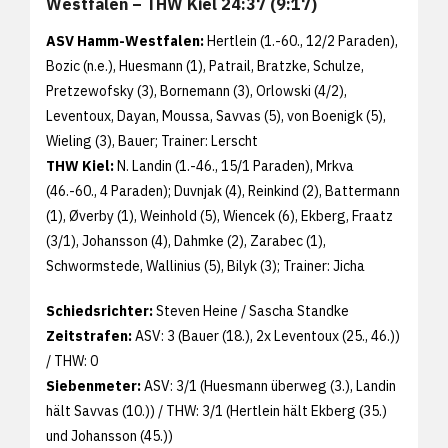
Westfalen – THW Kiel 24:37 (9:17)
ASV Hamm-Westfalen:
Hertlein (1.-60., 12/2 Paraden),
Bozic (n.e.), Huesmann (1), Patrail, Bratzke, Schulze,
Pretzewofsky (3), Bornemann (3), Orlowski (4/2),
Leventoux, Dayan, Moussa, Savvas (5), von Boenigk (5),
Wieling (3), Bauer; Trainer: Lerscht
THW Kiel:
N. Landin (1.-46., 15/1 Paraden), Mrkva
(46.-60., 4 Paraden); Duvnjak (4), Reinkind (2), Battermann
(1), Øverby (1), Weinhold (5), Wiencek (6), Ekberg, Fraatz
(3/1), Johansson (4), Dahmke (2), Zarabec (1),
Schwormstede, Wallinius (5), Bilyk (3); Trainer: Jicha
Schiedsrichter:
Steven Heine / Sascha Standke
Zeitstrafen:
ASV: 3 (Bauer (18.), 2x Leventoux (25., 46.))
/ THW: 0
Siebenmeter:
ASV: 3/1 (Huesmann überweg (3.), Landin
hält Savvas (10.)) / THW: 3/1 (Hertlein hält Ekberg (35.)
und Johansson (45.))