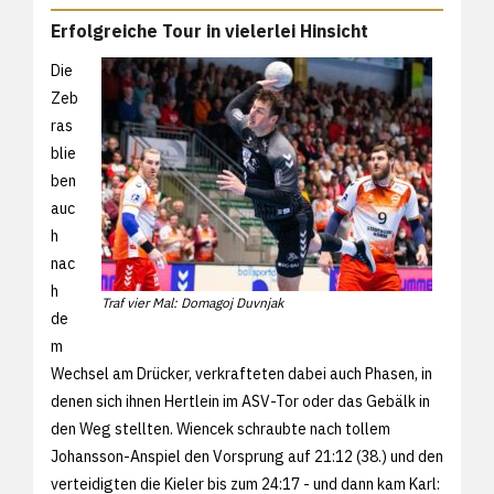
Erfolgreiche Tour in vielerlei Hinsicht
Die
Zeb
ras
blie
ben
auc
h
nac
h
Traf vier Mal: Domagoj Duvnjak
de
m
Wechsel am Drücker, verkrafteten dabei auch Phasen, in
denen sich ihnen Hertlein im ASV-Tor oder das Gebälk in
den Weg stellten. Wiencek schraubte nach tollem
Johansson-Anspiel den Vorsprung auf 21:12 (38.) und den
verteidigten die Kieler bis zum 24:17 - und dann kam Karl: