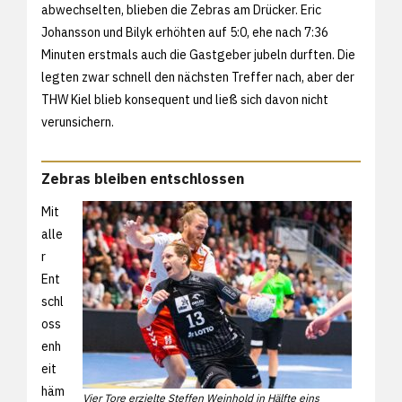
abwechselten, blieben die Zebras am Drücker. Eric
Johansson und Bilyk erhöhten auf 5:0, ehe nach 7:36
Minuten erstmals auch die Gastgeber jubeln durften. Die
legten zwar schnell den nächsten Treffer nach, aber der
THW Kiel blieb konsequent und ließ sich davon nicht
verunsichern.
Zebras bleiben entschlossen
Mit
alle
r
Ent
schl
oss
enh
eit
häm
Vier Tore erzielte Steffen Weinhold in Hälfte eins