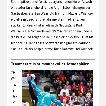
Speerspitze der offensiv-ausgerichteten Kieler Abwehr
ein steter Unruheherd für die Angriffsbemühungen der
Gastgeber, Steffen Weinhold traf fünf Mal, und Wiencek
erzielte mit sechs Toren die meisten Treffer. Einen
starken Eindruck hinterließ auch Neuzugang Karl
Wallinius: Der Schwede kam 19 Minuten vor dem Ende in
die Partie und zeigte seine Klasse eindrucksvoll. Fünf Mal
traf der 23-Jährige ins Schwarze und glänzte darüber
hinaus auch als Anspieler von Rune Dahmke und Wiencek.
Traumstart in stimmunsvoller Atmosphäre
TH
W-
Trai
ner
Filip
Jich