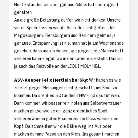
Heute standen wir aber gut und Niklas hat überragend
gehalten.
An die große Belastung dürfen wir nicht denken. Unsere
vielen Spiele lassen wir als Ausrede nicht gelten, den
Magdeburgern, Flensburgern und Berlinern geht es ja
genauso. Entspannung ist nie, man hat ja am Wochenende
gesehen, dass man in dieser Liga gegen jede Mannschaft
verlieren kann – egal, wo in der Tabelle sie steht. Das ist
ja auch das Reizvolle an der LIQUI MOLY HBL.
ASV-Keeper Felix Hertlein bei Sky:
Wir haben es wie
zuletzt gegen Melsungen nicht geschafft, ins Spiel zu
kommen. Da steht es 5:0 für den THW -und das tut weh.
Dann kommen wir besser rein, holen uns Selbstvertrauen,
machen phasenweise ein ganz ordentliches Spiel,
verlieren aber in guten Phasen zum Schluss wieder den
Kopf. Da schmeißen wir die Bälle weg, ins Aus oder
machen dumme Pässe an den Kreis. Insgesamt machen