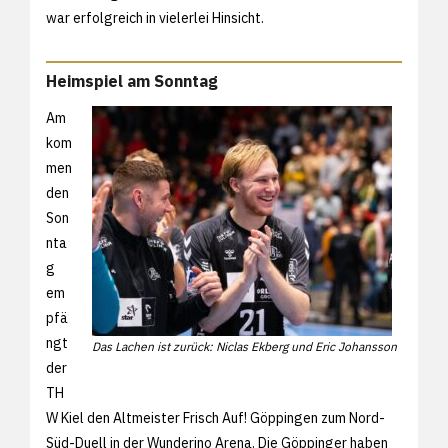
war erfolgreich in vielerlei Hinsicht.
Heimspiel am Sonntag
Am
kom
men
den
Son
nta
g
em
pfä
ngt
Das Lachen ist zurück: Niclas Ekberg und Eric Johansson
der
TH
W Kiel den Altmeister Frisch Auf! Göppingen zum Nord-
Süd-Duell in der Wunderino Arena. Die Göppinger haben