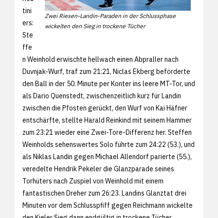
tini
Zwei Riesen-Landin-Paraden in der Schlussphase
ers:
wickelten den Sieg in trockene Tücher
Ste
ffe
n Weinhold erwischte hellwach einen Abpraller nach
Duvnjak-Wurf, traf zum 21:21, Niclas Ekberg beförderte
den Ball in der 50. Minute per Konter ins leere MT-Tor, und
als Dario Quenstedt, zwischenzeitlich kurz für Landin
zwischen die Pfosten gerückt, den Wurf von Kai Häfner
entschärfte, stellte Harald Reinkind mit seinem Hammer
zum 23:21 wieder eine Zwei-Tore-Differenz her. Steffen
Weinholds sehenswertes Solo führte zum 24:22 (53.), und
als Niklas Landin gegen Michael Allendorf parierte (55.),
veredelte Hendrik Pekeler die Glanzparade seines
Torhüters nach Zuspiel von Weinhold mit einem
fantastischen Dreher zum 26:23. Landins Glanztat drei
Minuten vor dem Schlusspfiff gegen Reichmann wickelte
den Kieler Sieg dann endgültig in trockene Tücher,