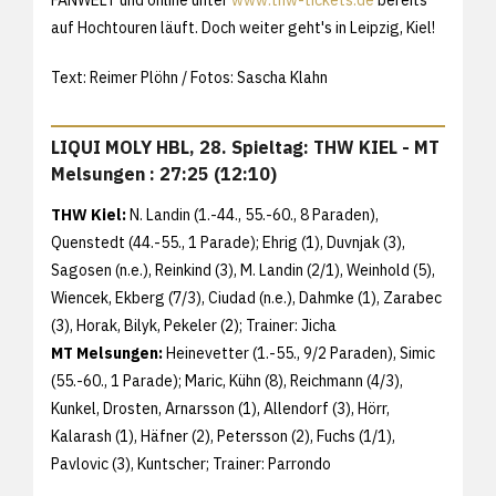
FANWELT und online unter
www.thw-tickets.de
bereits
auf Hochtouren läuft. Doch weiter geht's in Leipzig, Kiel!
Text: Reimer Plöhn / Fotos: Sascha Klahn
LIQUI MOLY HBL, 28. Spieltag: THW KIEL - MT
Melsungen : 27:25 (12:10)
THW Kiel:
N. Landin (1.-44., 55.-60., 8 Paraden),
Quenstedt (44.-55., 1 Parade); Ehrig (1), Duvnjak (3),
Sagosen (n.e.), Reinkind (3), M. Landin (2/1), Weinhold (5),
Wiencek, Ekberg (7/3), Ciudad (n.e.), Dahmke (1), Zarabec
(3), Horak, Bilyk, Pekeler (2); Trainer: Jicha
MT Melsungen:
Heinevetter (1.-55., 9/2 Paraden), Simic
(55.-60., 1 Parade); Maric, Kühn (8), Reichmann (4/3),
Kunkel, Drosten, Arnarsson (1), Allendorf (3), Hörr,
Kalarash (1), Häfner (2), Petersson (2), Fuchs (1/1),
Pavlovic (3), Kuntscher; Trainer: Parrondo