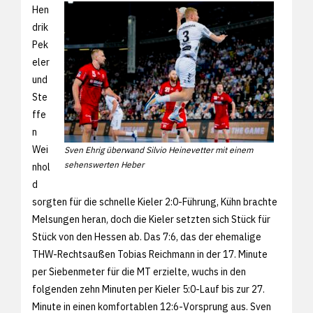
Hen
drik
Pek
eler
und
Ste
ffe
n
Wei
Sven Ehrig überwand Silvio Heinevetter mit einem
sehenswerten Heber
nhol
d
sorgten für die schnelle Kieler 2:0-Führung, Kühn brachte
Melsungen heran, doch die Kieler setzten sich Stück für
Stück von den Hessen ab. Das 7:6, das der ehemalige
THW-Rechtsaußen Tobias Reichmann in der 17. Minute
per Siebenmeter für die MT erzielte, wuchs in den
folgenden zehn Minuten per Kieler 5:0-Lauf bis zur 27.
Minute in einen komfortablen 12:6-Vorsprung aus. Sven