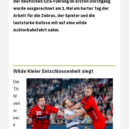
der deutlichen 12:6-Führung im ersten Durchgang
wurde ausgerechnet am 1. Mai ein harter Tag der
Arbeit für die Zebras, der Spieler und die
lautstarke Kulisse mit auf eine wilde
Achterbahnfahrt nahm.
Wilde Kieler Entschlossenheit siegt
Der
TH
W
verl
or
nac
h