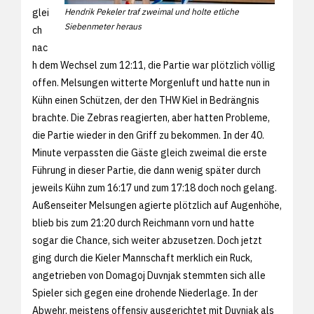
glei
Hendrik Pekeler traf zweimal und holte etliche
Siebenmeter heraus
ch
nac
h dem Wechsel zum 12:11, die Partie war plötzlich völlig
offen. Melsungen witterte Morgenluft und hatte nun in
Kühn einen Schützen, der den THW Kiel in Bedrängnis
brachte. Die Zebras reagierten, aber hatten Probleme,
die Partie wieder in den Griff zu bekommen. In der 40.
Minute verpassten die Gäste gleich zweimal die erste
Führung in dieser Partie, die dann wenig später durch
jeweils Kühn zum 16:17 und zum 17:18 doch noch gelang.
Außenseiter Melsungen agierte plötzlich auf Augenhöhe,
blieb bis zum 21:20 durch Reichmann vorn und hatte
sogar die Chance, sich weiter abzusetzen. Doch jetzt
ging durch die Kieler Mannschaft merklich ein Ruck,
angetrieben von Domagoj Duvnjak stemmten sich alle
Spieler sich gegen eine drohende Niederlage. In der
Abwehr, meistens offensiv ausgerichtet mit Duvnjak als