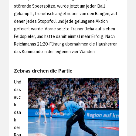
störende Speerspitze, wurde jetzt um jeden Ball
gekämpft, frenetisch angetrieben von den Rängen, auf
denen jedes Stoppfoul und jede gelungene Aktion
gefeiert wurde. Vorne setzte Trainer Jicha auf sieben
Feldspieler, und hatte damit einmal mehr Erfolg. Nach
Reichmanns 21:20-Führung übernahmen die Hausherren
das Kommando in den eigenen vier Wänden.
Zebras drehen die Partie
Und
das
auc
h
dan
k
der
Rou