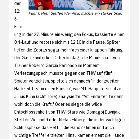
der
12:
Fünf Treffer: Steffen Weinhold machte ein starkes Spiel
6-
Führ
ung in der 27. Minute ein wenig den Fokus, kassierte einen
0:4-Lauf und rettete sich mit 12:10 in die Pause. Später
liefen die Zebras sogar mehrfach einer knappen Führung
der Gäste hinterher. Dabei beklagt die Mannschaft von
Trainer Roberto Garcia Parrondo im Moment
Verletzungspech, musste gegen den THW auf fünf
Spieler verzichten, spielte sich dennoch "in der zweiten
Halbzeit fast in einen Rausch", wie MT-Haupttorschütze
Julius Kühn (acht Tore) analysierte. "Am Ende fehlte dann
wohl doch die Kraft." Oder es siegte die wilde
Entschlossenheit von THW-Stars wie Domagoj Duvnjak,
Steffen Weinhold oder Niclas Ekberg, die in der wichtigen
Schlussphase das Heft in die Hand nahmen und auch
wichtige Treffer erzielten. Hinzu kamen erneut die Hände