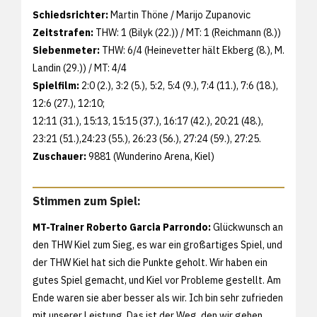
Schiedsrichter:
Martin Thöne / Marijo Zupanovic
Zeitstrafen:
THW: 1 (Bilyk (22.)) / MT: 1 (Reichmann (8.))
Siebenmeter:
THW: 6/4 (Heinevetter hält Ekberg (8.), M.
Landin (29.)) / MT: 4/4
Spielfilm:
2:0 (2.), 3:2 (5.), 5:2, 5:4 (9.), 7:4 (11.), 7:6 (18.),
12:6 (27.), 12:10;
12:11 (31.), 15:13, 15:15 (37.), 16:17 (42.), 20:21 (48.),
23:21 (51.),24:23 (55.), 26:23 (56.), 27:24 (59.), 27:25.
Zuschauer:
9881 (Wunderino Arena, Kiel)
Stimmen zum Spiel:
MT-Trainer Roberto Garcia Parrondo:
Glückwunsch an
den THW Kiel zum Sieg, es war ein großartiges Spiel, und
der THW Kiel hat sich die Punkte geholt. Wir haben ein
gutes Spiel gemacht, und Kiel vor Probleme gestellt. Am
Ende waren sie aber besser als wir. Ich bin sehr zufrieden
mit unserer Leistung. Das ist der Weg, den wir gehen