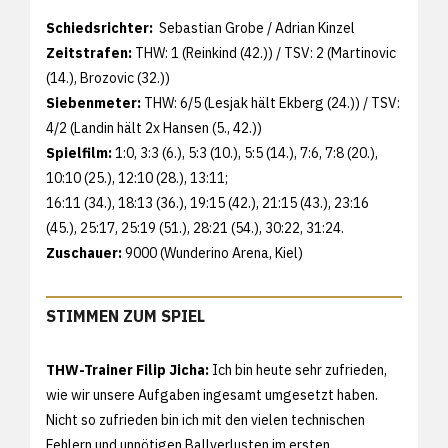
Schiedsrichter:
Sebastian Grobe / Adrian Kinzel
Zeitstrafen:
THW: 1 (Reinkind (42.)) / TSV: 2 (Martinovic
(14.), Brozovic (32.))
Siebenmeter:
THW: 6/5 (Lesjak hält Ekberg (24.)) / TSV:
4/2 (Landin hält 2x Hansen (5., 42.))
Spielfilm:
1:0, 3:3 (6.), 5:3 (10.), 5:5 (14.), 7:6, 7:8 (20.),
10:10 (25.), 12:10 (28.), 13:11;
16:11 (34.), 18:13 (36.), 19:15 (42.), 21:15 (43.), 23:16
(45.), 25:17, 25:19 (51.), 28:21 (54.), 30:22, 31:24.
Zuschauer:
9000 (Wunderino Arena, Kiel)
STIMMEN ZUM SPIEL
THW-Trainer Filip Jicha:
Ich bin heute sehr zufrieden,
wie wir unsere Aufgaben ingesamt umgesetzt haben.
Nicht so zufrieden bin ich mit den vielen technischen
Fehlern und unnötigen Ballverlusten im ersten