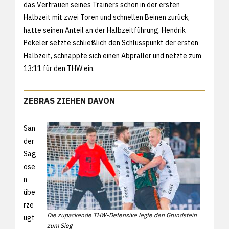
das Vertrauen seines Trainers schon in der ersten
Halbzeit mit zwei Toren und schnellen Beinen zurück,
hatte seinen Anteil an der Halbzeitführung. Hendrik
Pekeler setzte schließlich den Schlusspunkt der ersten
Halbzeit, schnappte sich einen Abpraller und netzte zum
13:11 für den THW ein.
ZEBRAS ZIEHEN DAVON
San
der
Sag
ose
n
übe
rze
Die zupackende THW-Defensive legte den Grundstein
ugt
zum Sieg