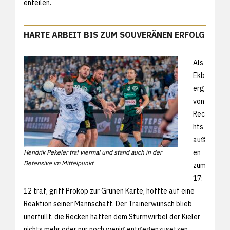
enteilen.
HARTE ARBEIT BIS ZUM SOUVERÄNEN ERFOLG
Als
Ekb
erg
von
Rec
hts
auß
en
Hendrik Pekeler traf viermal und stand auch in der
Defensive im Mittelpunkt
zum
17:
12 traf, griff Prokop zur Grünen Karte, hoffte auf eine
Reaktion seiner Mannschaft. Der Trainerwunsch blieb
unerfüllt, die Recken hatten dem Sturmwirbel der Kieler
nichts mehr oder nur noch wenig entgegenzusetzen.