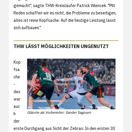
gemacht", sagte THW-Kreisläufer Patrick Wiencek. "Mit
Reden schaffen wir es nicht, die Probleme zu beseitigen,
alles ist reine Kopfsache. Auf die heutige Leistung lässt
sich aufbauen."
THW LÄSST MÖGLICHKEITEN UNGENUTZT
Kop
fsa
che
-
das
war
auc
Glänzte als Vorbereiter: Sander Sagosen
h
der
erste Durchgang aus Sicht der Zebras: In den ersten 30