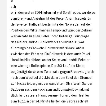
e
sch
on in den ersten 30 Minuten mit viel Spielfreude, wurde so
zum Dreh- und Angelpunkt des Kieler Angriffsspiels. In
der zweiten Halbzeit bestimmte der Norweger auf der
Position des Mittelmannes Tempo und Spiel der Zebras,
war an nahezu allen Kieler Toren beteiligt. Grundlage
des Kieler Handball-Feuerwerks ab Minute 31 war
allerdings das Abwehr-Bollwerk mit Niklas Landin
zwischen den Pfosten. Ein Bollwerk, in dem auch Pavel
Horak im Mittelblock an der Seite von Hendrik Pekeler
eine wichtige Rolle spielte. Der 3:0-Lauf der Kieler,
begünstigt durch eine Zeitstrafe gegen Brozovic, gleich
nach dem Wechsel drückte dann dem Spiel den Stempel
auf. Niclas Ekberg mit verwandeltem Strafwurf, Sander
Sagosen aus dem Rückraum und Domagoj Duvnjak mit
Blick für das leere Hannoveraner Tor und dem Treffer
zum 16:11 in der 34. Minute ließen die Zebras schnell