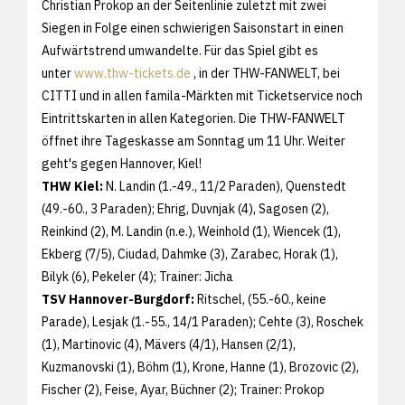
Christian Prokop an der Seitenlinie zuletzt mit zwei
Siegen in Folge einen schwierigen Saisonstart in einen
Aufwärtstrend umwandelte. Für das Spiel gibt es
unter
www.thw-tickets.de
, in der THW-FANWELT, bei
CITTI und in allen famila-Märkten mit Ticketservice noch
Eintrittskarten in allen Kategorien. Die THW-FANWELT
öffnet ihre Tageskasse am Sonntag um 11 Uhr. Weiter
geht's gegen Hannover, Kiel!
THW Kiel:
N. Landin (1.-49., 11/2 Paraden), Quenstedt
(49.-60., 3 Paraden); Ehrig, Duvnjak (4), Sagosen (2),
Reinkind (2), M. Landin (n.e.), Weinhold (1), Wiencek (1),
Ekberg (7/5), Ciudad, Dahmke (3), Zarabec, Horak (1),
Bilyk (6), Pekeler (4); Trainer: Jicha
TSV Hannover-Burgdorf:
Ritschel, (55.-60., keine
Parade), Lesjak (1.-55., 14/1 Paraden); Cehte (3), Roschek
(1), Martinovic (4), Mävers (4/1), Hansen (2/1),
Kuzmanovski (1), Böhm (1), Krone, Hanne (1), Brozovic (2),
Fischer (2), Feise, Ayar, Büchner (2); Trainer: Prokop