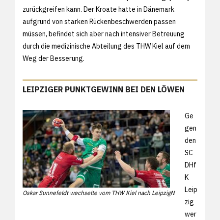
zurückgreifen kann. Der Kroate hatte in Dänemark
aufgrund von starken Rückenbeschwerden passen
müssen, befindet sich aber nach intensiver Betreuung
durch die medizinische Abteilung des THW Kiel auf dem
Weg der Besserung.
LEIPZIGER PUNKTGEWINN BEI DEN LÖWEN
Ge
gen
den
SC
DHf
K
Leip
Oskar Sunnefeldt wechselte vom THW Kiel nach LeipzigN
zig
wer