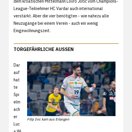
dem kroatischen Mittelmann Lovro Jotic vom Champions-
League-Teilnehmer HC Vardar auch international
verstärkt. Aber die vier benötigten - wie nahezu alle
Neuzugänge bei einem Verein - auch ein wenig
Eingewöhnungszeit.
TORGEFÄHRLICHE AUSSEN
Dar
auf
hat
te
Spi
elm
ach
er
Filip Ivic kam aus Erlangen
Luc
a Wi