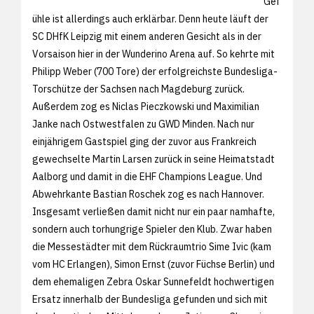
Gef
ühle ist allerdings auch erklärbar. Denn heute läuft der
SC DHfK Leipzig mit einem anderen Gesicht als in der
Vorsaison hier in der Wunderino Arena auf. So kehrte mit
Philipp Weber (700 Tore) der erfolgreichste Bundesliga-
Torschütze der Sachsen nach Magdeburg zurück.
Außerdem zog es Niclas Pieczkowski und Maximilian
Janke nach Ostwestfalen zu GWD Minden. Nach nur
einjährigem Gastspiel ging der zuvor aus Frankreich
gewechselte Martin Larsen zurück in seine Heimatstadt
Aalborg und damit in die EHF Champions League. Und
Abwehrkante Bastian Roschek zog es nach Hannover.
Insgesamt verließen damit nicht nur ein paar namhafte,
sondern auch torhungrige Spieler den Klub. Zwar haben
die Messestädter mit dem Rückraumtrio Sime Ivic (kam
vom HC Erlangen), Simon Ernst (zuvor Füchse Berlin) und
dem ehemaligen Zebra Oskar Sunnefeldt hochwertigen
Ersatz innerhalb der Bundesliga gefunden und sich mit