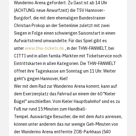
Wunderino Arena gefordert. Zu Gast ist ab 14 Uhr
(ACHTUNG: neue Anwurfzeit) die TSV Hannover-
Burgdorf, die mit dem ehemaligen Bundestrainer
Christian Prokop an der Seitenlinie zuletzt mit zwei
Siegen in Folge einen schwierigen Saisonstart in einen
Aufwärtstrend umwandelte. Für das Spiel gibt es
unter
www.thw-tickets.de
, in der THW-FANWELT, bei
CITTI und in allen famila-Märkten mit Ticketservice noch
Eintrittskarten in allen Kategorien. Die THW-FANWELT
öffnet ihre Tageskasse am Sonntag um 11 Uhr. Weiter
geht's gegen Hannover, Kiel!
Wer mit dem Rad zur Wunderino Arena kommt, kann auf
dem Exerzierplatz das Fahrrad an einem der 60 "Kieler
Bügel" anschließen. Vom Kieler Hauptbahnhof sind es zu
Fuß nur rund 15 Minuten zum Handball-
Tempel. Auswärtige Besucher, die mit dem Auto anreisen,
können unter anderem das nur wenige Geh-Minuten von
der Wunderino Arena entfernte ZOB-Parkhaus (540