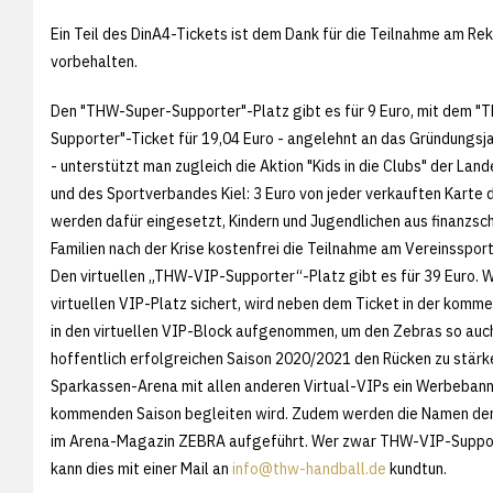
Ein Teil des DinA4-Tickets ist dem Dank für die Teilnahme am Re
vorbehalten.
Den "THW-Super-Supporter"-Platz gibt es für 9 Euro, mit dem "
Supporter"-Ticket für 19,04 Euro - angelehnt an das Gründungsj
- unterstützt man zugleich die Aktion "Kids in die Clubs" der La
und des Sportverbandes Kiel: 3 Euro von jeder verkauften Karte 
werden dafür eingesetzt, Kindern und Jugendlichen aus finanzsc
Familien nach der Krise kostenfrei die Teilnahme am Vereinsspor
Den virtuellen „THW-VIP-Supporter“-Platz gibt es für 39 Euro. W
virtuellen VIP-Platz sichert, wird neben dem Ticket in der komm
in den virtuellen VIP-Block aufgenommen, um den Zebras so auch 
hoffentlich erfolgreichen Saison 2020/2021 den Rücken zu stärk
Sparkassen-Arena mit allen anderen Virtual-VIPs ein Werbebanner
kommenden Saison begleiten wird. Zudem werden die Namen de
im Arena-Magazin ZEBRA aufgeführt. Wer zwar THW-VIP-Supporte
kann dies mit einer Mail an
info@thw-handball.de
kundtun.