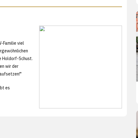
-Familie viel
ßergewöhnlichen
e Holdorf-Schust.
en wir der
 aufsetzen!"
ibt es