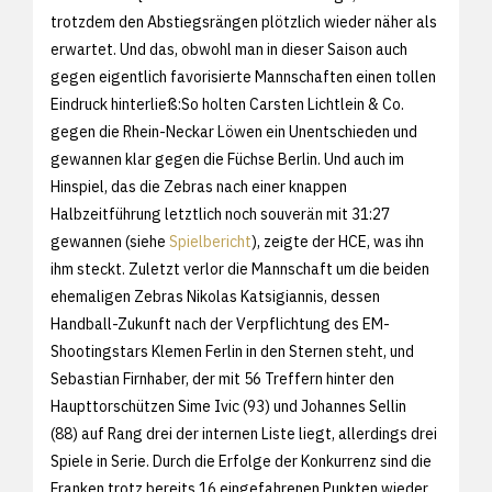
trotzdem den Abstiegsrängen plötzlich wieder näher als
erwartet. Und das, obwohl man in dieser Saison auch
gegen eigentlich favorisierte Mannschaften einen tollen
Eindruck hinterließ:So holten Carsten Lichtlein & Co.
gegen die Rhein-Neckar Löwen ein Unentschieden und
gewannen klar gegen die Füchse Berlin. Und auch im
Hinspiel, das die Zebras nach einer knappen
Halbzeitführung letztlich noch souverän mit 31:27
gewannen (siehe
Spielbericht
), zeigte der HCE, was ihn
ihm steckt. Zuletzt verlor die Mannschaft um die beiden
ehemaligen Zebras Nikolas Katsigiannis, dessen
Handball-Zukunft nach der Verpflichtung des EM-
Shootingstars Klemen Ferlin in den Sternen steht, und
Sebastian Firnhaber, der mit 56 Treffern hinter den
Haupttorschützen Sime Ivic (93) und Johannes Sellin
(88) auf Rang drei der internen Liste liegt, allerdings drei
Spiele in Serie. Durch die Erfolge der Konkurrenz sind die
Franken trotz bereits 16 eingefahrenen Punkten wieder