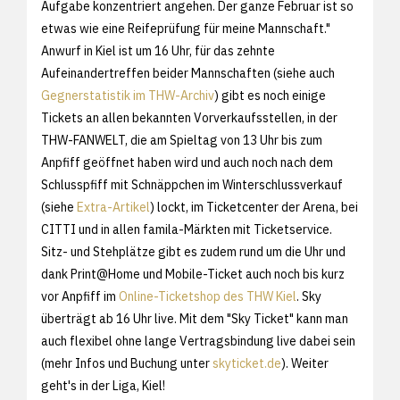
Aufgabe konzentriert angehen. Der ganze Februar ist so
etwas wie eine Reifeprüfung für meine Mannschaft."
Anwurf in Kiel ist um 16 Uhr, für das zehnte
Aufeinandertreffen beider Mannschaften (siehe auch
Gegnerstatistik im THW-Archiv
) gibt es noch einige
Tickets an allen bekannten Vorverkaufsstellen, in der
THW-FANWELT, die am Spieltag von 13 Uhr bis zum
Anpfiff geöffnet haben wird und auch noch nach dem
Schlusspfiff mit Schnäppchen im Winterschlussverkauf
(siehe
Extra-Artikel
) lockt, im Ticketcenter der Arena, bei
CITTI und in allen famila-Märkten mit Ticketservice.
Sitz- und Stehplätze gibt es zudem rund um die Uhr und
dank Print@Home und Mobile-Ticket auch noch bis kurz
vor Anpfiff im
Online-Ticketshop des THW Kiel
. Sky
überträgt ab 16 Uhr live. Mit dem "Sky Ticket" kann man
auch flexibel ohne lange Vertragsbindung live dabei sein
(mehr Infos und Buchung unter
skyticket.de
). Weiter
geht's in der Liga, Kiel!