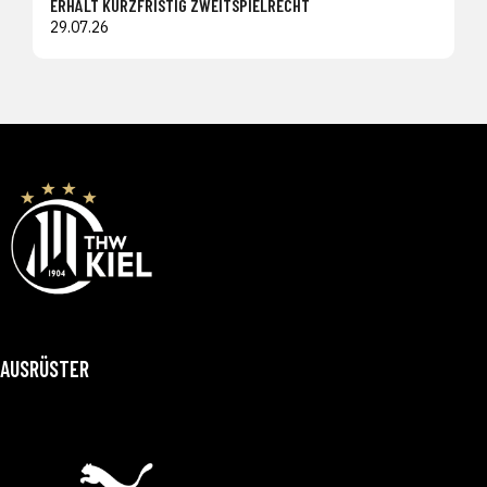
ERHÄLT KURZFRISTIG ZWEITSPIELRECHT
29.07.26
AUSRÜSTER