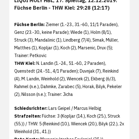
LIQUI MOLY HBL, 17. Spieltag, 12.12.2019:
Füchse Berlin - THW Kiel: 29:28 (12:17)
Füchse Berlin:
Ziemer (1.-23., 31.-60., 11/1 Paraden),
Genz (23.-30., keine Parade); Wiede (1), Holm (8/1),
Struck (3), Mandalinic (1), Lindberg (7/4), Simak, Müller,
Matthes (1), Kopljar (1), Koch (2), Marsenic, Drux (5);
Trainer: Petkovic
THW Kiel:
N. Landin (1.-24., 51.-60., 2 Paraden),
Quenstedt (24.-51., 4/1 Paraden); Duvnjak (7), Reinkind
(4), M. Landin, Weinhold (2), Wiencek (2), Ekberg (6/3),
Rahmel (n.e.), Dahmke, Zarabec (5), Horak, Bilyk, Pekeler
(2), Nilsson (n.e.); Trainer: Jicha
Schiedsrichter:
Lars Geipel / Marcus Helbig
Strafzeiten:
Füchse: 3 (Kopljar (14.), Koch (25.), Struck
(55.)) / THW: 5 (Reinkind (10.), Wiencek (20.), Bilyk (22.), 2x
Weinhold (31., 41.))