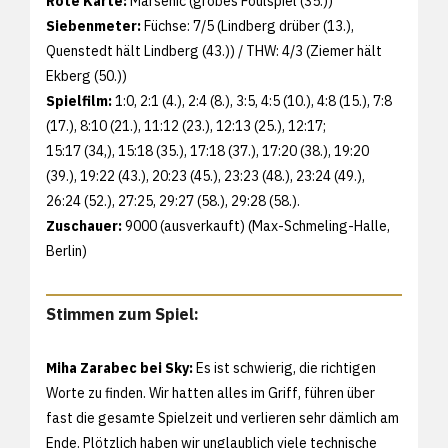
Rote Karte:
Marsenic (grobes Foulspiel (35.))
Siebenmeter:
Füchse: 7/5 (Lindberg drüber (13.),
Quenstedt hält Lindberg (43.)) / THW: 4/3 (Ziemer hält
Ekberg (50.))
Spielfilm:
1:0, 2:1 (4.), 2:4 (8.), 3:5, 4:5 (10.), 4:8 (15.), 7:8
(17.), 8:10 (21.), 11:12 (23.), 12:13 (25.), 12:17;
15:17 (34,), 15:18 (35.), 17:18 (37.), 17:20 (38.), 19:20
(39.), 19:22 (43.), 20:23 (45.), 23:23 (48.), 23:24 (49.),
26:24 (52.), 27:25, 29:27 (58.), 29:28 (58.).
Zuschauer:
9000 (ausverkauft) (Max-Schmeling-Halle,
Berlin)
Stimmen zum Spiel:
Miha Zarabec bei Sky:
Es ist schwierig, die richtigen
Worte zu finden. Wir hatten alles im Griff, führen über
fast die gesamte Spielzeit und verlieren sehr dämlich am
Ende. Plötzlich haben wir unglaublich viele technische