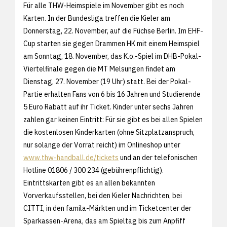
Für alle THW-Heimspiele im November gibt es noch
Karten. In der Bundesliga treffen die Kieler am
Donnerstag, 22. November, auf die Füchse Berlin. Im EHF-
Cup starten sie gegen Drammen HK mit einem Heimspiel
am Sonntag, 18. November, das K.o.-Spiel im DHB-Pokal-
Viertelfinale gegen die MT Melsungen findet am
Dienstag, 27. November (19 Uhr) statt. Bei der Pokal-
Partie erhalten Fans von 6 bis 16 Jahren und Studierende
5 Euro Rabatt auf ihr Ticket. Kinder unter sechs Jahren
zahlen gar keinen Eintritt: Für sie gibt es bei allen Spielen
die kostenlosen Kinderkarten (ohne Sitzplatzanspruch,
nur solange der Vorrat reicht) im Onlineshop unter
www.thw-handball.de/tickets
und an der telefonischen
Hotline 01806 / 300 234 (gebührenpflichtig).
Eintrittskarten gibt es an allen bekannten
Vorverkaufsstellen, bei den Kieler Nachrichten, bei
CITTI, in den famila-Märkten und im Ticketcenter der
Sparkassen-Arena, das am Spieltag bis zum Anpfiff