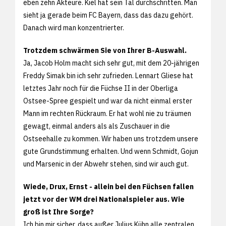
eben zehn Akteure. Kiel hat sein Tal durchschritten. Man
sieht ja gerade beim FC Bayern, dass das dazu gehört.
Danach wird man konzentrierter.
Trotzdem schwärmen Sie von Ihrer B-Auswahl.
Ja, Jacob Holm macht sich sehr gut, mit dem 20-jährigen
Freddy Simak bin ich sehr zufrieden. Lennart Gliese hat
letztes Jahr noch für die Füchse II in der Oberliga
Ostsee-Spree gespielt und war da nicht einmal erster
Mann im rechten Rückraum. Er hat wohl nie zu träumen
gewagt, einmal anders als als Zuschauer in die
Ostseehalle zu kommen. Wir haben uns trotzdem unsere
gute Grundstimmung erhalten. Und wenn Schmidt, Gojun
und Marsenic in der Abwehr stehen, sind wir auch gut.
Wiede, Drux, Ernst - allein bei den Füchsen fallen
jetzt vor der WM drei Nationalspieler aus. Wie
groß ist Ihre Sorge?
Ich bin mir sicher, dass außer Julius Kühn alle zentralen