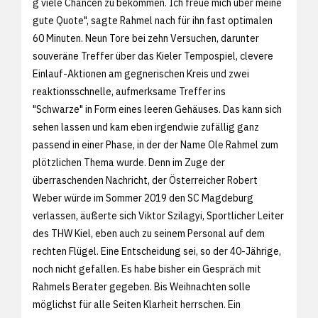
g viele Chancen zu bekommen. Ich freue mich über meine
gute Quote", sagte Rahmel nach für ihn fast optimalen
60 Minuten. Neun Tore bei zehn Versuchen, darunter
souveräne Treffer über das Kieler Tempospiel, clevere
Einlauf-Aktionen am gegnerischen Kreis und zwei
reaktionsschnelle, aufmerksame Treffer ins
"Schwarze" in Form eines leeren Gehäuses. Das kann sich
sehen lassen und kam eben irgendwie zufällig ganz
passend in einer Phase, in der der Name Ole Rahmel zum
plötzlichen Thema wurde. Denn im Zuge der
überraschenden Nachricht, der Österreicher Robert
Weber würde im Sommer 2019 den SC Magdeburg
verlassen, äußerte sich Viktor Szilagyi, Sportlicher Leiter
des THW Kiel, eben auch zu seinem Personal auf dem
rechten Flügel. Eine Entscheidung sei, so der 40-Jährige,
noch nicht gefallen. Es habe bisher ein Gespräch mit
Rahmels Berater gegeben. Bis Weihnachten solle
möglichst für alle Seiten Klarheit herrschen. Ein