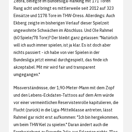
Zebra, belegte im Bundesliga-Ranking mit 171 Toren
Rang acht und bringt es mittlerweile seit 2012 auf 323
Einsätze und 1178 Tore im THW-Dress. Allerdings: Auch
Ekberg zeigte im bisherigen Verlauf dieser Spielzeit
ungewohnte Schwächen im Abschluss. Und Ole Rahmel
(60 Spiele/78 Tore)? Der bleibt ganz gelassen: "Natürlich
will ich auch immer spielen, ist ja klar. Es ist doch aber
nichts passiert - ich habe von vier Spielen in der
Bundesliga jetzt einmal durchgespielt, das finde ich
akzeptabel. Mit mir wird fair und transparent
umgegangen."
Missverständnisse, der 1,90-Meter-Mann mit dem Zopf
und den Lebens-Eckdaten-Tattoos auf dem Arm würde
vor einer vermeintlichen Reservistenrolle kapitulieren, die
Flucht (zurück) in die Liga-Mittelklasse antreten, lässt
Rahmel gar nicht erst aufkommen: "Ich bin hergekommen,
um beim THW Kiel zu spielen." Daran ändert auch die
Fernbeziehung zu Freundin Julia aus Erlangen nichts. "Das