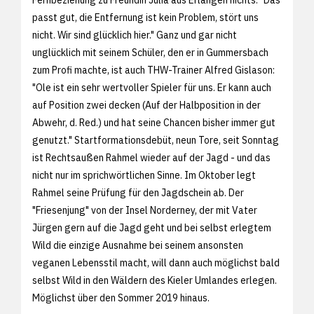
passt gut, die Entfernung ist kein Problem, stört uns
nicht. Wir sind glücklich hier." Ganz und gar nicht
unglücklich mit seinem Schüler, den er in Gummersbach
zum Profi machte, ist auch THW-Trainer Alfred Gislason:
"Ole ist ein sehr wertvoller Spieler für uns. Er kann auch
auf Position zwei decken (Auf der Halbposition in der
Abwehr, d. Red.) und hat seine Chancen bisher immer gut
genutzt." Startformationsdebüt, neun Tore, seit Sonntag
ist Rechtsaußen Rahmel wieder auf der Jagd - und das
nicht nur im sprichwörtlichen Sinne. Im Oktober legt
Rahmel seine Prüfung für den Jagdschein ab. Der
"Friesenjung" von der Insel Norderney, der mit Vater
Jürgen gern auf die Jagd geht und bei selbst erlegtem
Wild die einzige Ausnahme bei seinem ansonsten
veganen Lebensstil macht, will dann auch möglichst bald
selbst Wild in den Wäldern des Kieler Umlandes erlegen.
Möglichst über den Sommer 2019 hinaus.