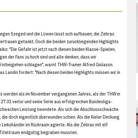
gegen Szeged und die Löwen lässt sich aufbauen, die Zebras
vertrauen getankt. Doch die beiden zurückliegenden Highlights
siko: "Die Gefahr ist jetzt nach diesen beiden Klasse-Spielen,
en der Fans zu hoch sind und alle denken, dass wir
orbeigehen schlagen", warnt THW-Trainer Alfred Gislason.
as Landin fordert: "Nach diesen beiden Highlights müssen wir in
ers werden als im November vergangenen Jahres, als der THW in
7:31 verlor und seine Serie aus erfolgreichen Bundesliga-
 schwachen Leistung beendete. Als sich die Abschlussschwäche
 die doch eigentlich überwunden schien. Als die Kieler Deckung
Linkshänder im Rückraum agierte. Als die Zebras mit elf
Titeltraum endgültig begraben mussten.