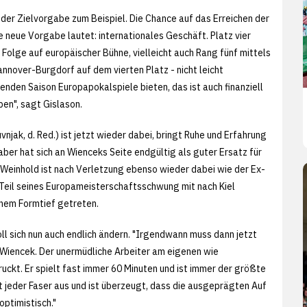
der Zielvorgabe zum Beispiel. Die Chance auf das Erreichen der
e neue Vorgabe lautet: internationales Geschäft. Platz vier
Folge auf europäischer Bühne, vielleicht auch Rang fünf mittels
nnover-Burgdorf auf dem vierten Platz - nicht leicht
enden Saison Europapokalspiele bieten, das ist auch finanziell
ben", sagt Gislason.
njak, d. Red.) ist jetzt wieder dabei, bringt Ruhe und Erfahrung
haber hat sich an Wienceks Seite endgültig als guter Ersatz für
Weinhold ist nach Verletzung ebenso wieder dabei wie der Ex-
Teil seines Europameisterschaftsschwung mit nach Kiel
inem Formtief getreten.
oll sich nun auch endlich ändern. "Irgendwann muss dann jetzt
 Wiencek. Der unermüdliche Arbeiter am eigenen wie
druckt. Er spielt fast immer 60 Minuten und ist immer der größte
t jeder Faser aus und ist überzeugt, dass die ausgeprägten Auf
optimistisch."