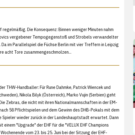
af regelmäßig. Die Konsequenz: Binnen weniger Minuten nahm
ozovics vergebener Tempogegenstoß und Strobels verwandelter
 im Parallelspiel die Füchse Berlin mit vier Treffern in Leipzig
gere acht Tore zusammengeschmolzen...
 der THW-Handballer: Für Rune Dahmke, Patrick Wiencek und
hweden), Nikola Bilyk (Österreich), Marko Vujin (Serbien) geht
ie Zebras, die nicht mit ihren Nationalmannschaften in der EM-
n nach 58 Pflichtspielen und dem Gewinn des DHB-Pokals mit dem
ie Spieler wieder zurück in der Landeshauptstadt erwartet. Dann
n mit einem "Upgrade" der EHF für die "VELUX EHF Champions
Wochenende vom 23. bis 25. Juni bei der Sitzung der EHF-