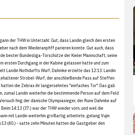
gann der THW in Unterzahl: Gut, dass Landin gleich den ersten
eber nach dem Wiederanpfiff parieren konnte. Gut auch, dass
nde bester Bundesliga-Torschütze der Kieler Mannschaft, seine
em ersten Durchgang in der Kabine gelassen hatte und zum
ielt Landin Nothdurfts Wurf, Dahmke erzielte das 12:13. Landin
 gehaltener Strobel-Wurf, der anschließende Pass auf Steffen
 hatten die Zebras ihr langersehntes "einfaches Tor". Das gab
, zumal Landin weiterhin die bestimmende Person auf dem Feld
Versuch fing der dänische Olympiasieger, der Rune Dahmke auf
: Beim 14:13 (37.) war der THW wieder vorn, und weil die
ann mit Landin weiterhin großartig arbeitete, gelang Vujin
:13 (40.) - satte zehn Minuten hatten die Gastgeber den