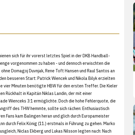
enen sich für ihr vorerst letztes Spiel in der DKB Handball-
Menge vorgenommen zu haben - und dennoch erwischten die
t ohne Domagoj Duvnjak, Rene Toft Hansen und Raul Santos an
den besseren Start: Patrick Wiencek und Nikola Bilyk erzielten
te vier Minuten benötigte HBW für den ersten Treffer. Die Kieler
en Rückhalt in Kapitän Niklas Landin, der mit einer
ade Wienceks 3:1 ermöglichte. Doch die hohe Fehlerquote, die
Angriff des THW hemmte, sollte sich rächen: Enthusiastisch
ren Fans kam Balingen heran und glich durch Europameister
nn durch Felix König (11.) erstmals in Führung zu gehen. Marko
usgleich, Niclas Ekberg und Lukas Nilsson legten nach: Nach