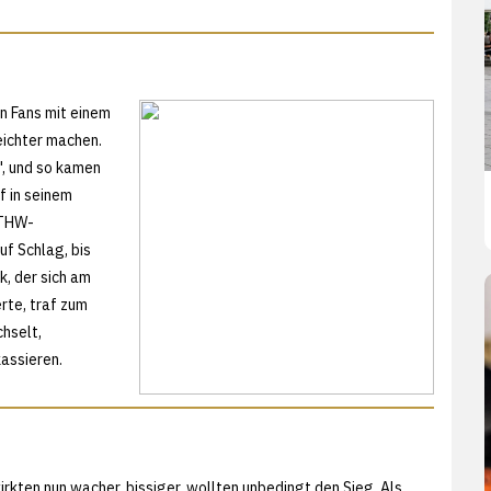
n Fans mit einem
eichter machen.
", und so kamen
af in seinem
 THW-
uf Schlag, bis
k, der sich am
rte, traf zum
hselt,
assieren.
rkten nun wacher, bissiger, wollten unbedingt den Sieg. Als