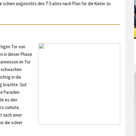
e schien angesichts des 7:5 alles nach Plan für die Kieler zu
htigen Tor von
n in dieser Phase
hannesson im Tor
e schwachen
chtig in die
g brachte. Gut
ine Paraden
de es den
ers zumute,
t nach einer
e die schier