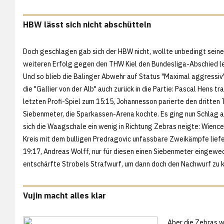
HBW lässt sich nicht abschütteln
Doch geschlagen gab sich der HBW nicht, wollte unbedingt seine
weiteren Erfolg gegen den THW Kiel den Bundesliga-Abschied l
Und so blieb die Balinger Abwehr auf Status "Maximal aggressiv
die "Gallier von der Alb" auch zurück in die Partie: Pascal Hens tr
letzten Profi-Spiel zum 15:15, Johannesson parierte den dritten
Siebenmeter, die Sparkassen-Arena kochte. Es ging nun Schlag a
sich die Waagschale ein wenig in Richtung Zebras neigte: Wience
Kreis mit dem bulligen Predragovic unfassbare Zweikämpfe liefe
19:17, Andreas Wolff, nur für diesen einen Siebenmeter eingewec
entschärfte Strobels Strafwurf, um dann doch den Nachwurf zu k
Vujin macht alles klar
Aber die Zebras wi