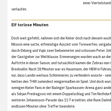
einer Viertelstund
verlaufen.
Elf torlose Minuten
Doch weit gefehlt, nahmen sich die Kieler doch nach diesem wuc
Nilsson eine satte, elfminütige Auszeit vom Torewerfen, vergabe
durch Ekberg und Vujin zwei Siebenmeter und schossen Peter Jo
der Gastgeber zur Weltklasse. Erinnerungen wurden wach an di
Auftritte in dieser Saison, und tatsächlich kamen die Zebras nun ri
Bredouille: Nach 18 Minuten war es Hausmann, der HBW in Führun
nur, dass Landin weitaus Schlimmeres zu verhindern wusste - se
hielten den THW zumindest einigermaßen im Spiel. Und doch wur
wenigen Kieler Fans in der Balinger Sparkassen-Arena ganz and
als Sdrjan Predragovic mit einem Doppelschlag und Tim Nothdurf
weiteren Johanesson-Parade das 11:7 erzielten, ehe Rune Dahmk
endlosen Minuten ohne Treffer beendete.