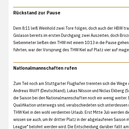
Rückstand zur Pause
Dem 8:11 ließ Weinhold zwei Tore folgen, doch auch der HBW tr
Gislason bereits im ersten Durchgang zwei Auszeiten, doch Br
Siebenmeter ließen den THW mit einem 10:13 in die Pause gehen. Da
führten, war der Vorsprung des THW Kiel auf Platz vier auf ma
Nationalmannschaften rufen
Zum Teil noch am Stuttgarter Flughafen trennten sich die Wege
Andreas Wolff (Deutschland), Lukas Nilsson und Niclas Ekberg (Sc
die Saison bei den Nationalmannschaften noch ein wenig weiter. D
Qualifikation unterwegs sind, verabschiedeten sich unterdesse
THW Kiel in den wohl verdienten Urlaub. Erst Mitte Juli werden d
wissen sie auch, um ihr dritter Platz in der abgelaufenen Saiso
League" belohnt werden wird. Die Entscheidung darüber fällt am 