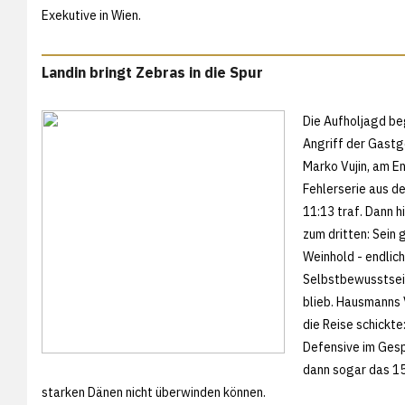
Exekutive in Wien.
Landin bringt Zebras in die Spur
Die Aufholjagd be
Angriff der Gastg
Marko Vujin, am E
Fehlerserie aus d
11:13 traf. Dann h
zum dritten: Sein
Weinhold - endlich
Selbstbewusstsein
blieb. Hausmanns 
die Reise schickte
Defensive im Gesp
dann sogar das 15
starken Dänen nicht überwinden können.