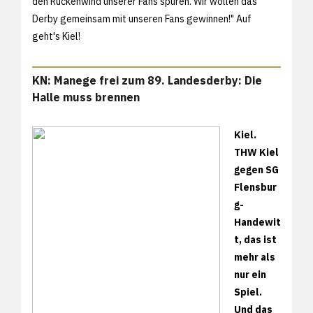
den Rückenwind unserer Fans spüren. Wir wollen das
Derby gemeinsam mit unseren Fans gewinnen!" Auf
geht's Kiel!
KN: Manege frei zum 89. Landesderby: Die
Halle muss brennen
Kiel.
THW Kiel
gegen SG
Flensbur
g-
Handewit
t, das ist
mehr als
nur ein
Spiel.
Und das