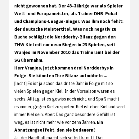
nicht gewonnen hat. Der 43-Jährige war als Spieler
Welt- und Europameister, als Trainer DHB-Pokal-
und Champions-League-Sieger. Was ihm noch fehlt:
der deutsche Meistertitel. Was noch negativ zu
Buche schlägt: die Nordderby-Bilanz gegen den
THW Kiel mit nur neun Siegen in 23 Spielen, seit
Vranjes im November 2010 das Traineramt bei der
SG übernahm.
Herr Vranjes, jetzt kommen drei Nordderbys in
Folge. Sie könnten Ihre Bilanz aufmöbeln ...
[lacht] Es ist ja schon das dritte Jahr in Folge mit so
vielen Spielen gegen Kiel. In der Vorsaison waren es
sechs. Alltag ist es gewiss noch nicht, und Spaß macht
es immer, gegen Kiel zu spielen. Kiel ist eben Kiel und wird
immer Kiel sein. Aber: Das ganz besondere Gefühl ist
weg, es ist nicht mehr wie vor zehn Jahren.
Ein
Abnutzungseffekt, den sie bedauern?
Ja, der Handball macht sich selbst kaputt. Das