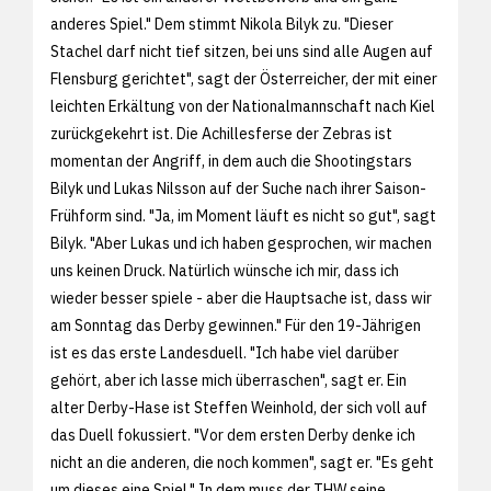
anderes Spiel." Dem stimmt Nikola Bilyk zu. "Dieser
Stachel darf nicht tief sitzen, bei uns sind alle Augen auf
Flensburg gerichtet", sagt der Österreicher, der mit einer
leichten Erkältung von der Nationalmannschaft nach Kiel
zurückgekehrt ist. Die Achillesferse der Zebras ist
momentan der Angriff, in dem auch die Shootingstars
Bilyk und Lukas Nilsson auf der Suche nach ihrer Saison-
Frühform sind. "Ja, im Moment läuft es nicht so gut", sagt
Bilyk. "Aber Lukas und ich haben gesprochen, wir machen
uns keinen Druck. Natürlich wünsche ich mir, dass ich
wieder besser spiele - aber die Hauptsache ist, dass wir
am Sonntag das Derby gewinnen." Für den 19-Jährigen
ist es das erste Landesduell. "Ich habe viel darüber
gehört, aber ich lasse mich überraschen", sagt er. Ein
alter Derby-Hase ist Steffen Weinhold, der sich voll auf
das Duell fokussiert. "Vor dem ersten Derby denke ich
nicht an die anderen, die noch kommen", sagt er. "Es geht
um dieses eine Spiel." In dem muss der THW seine