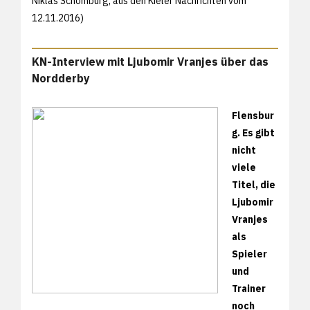
Niklas Schomburg, aus den
Kieler Nachrichten vom
12.11.2016)
KN-Interview mit Ljubomir Vranjes über das
Nordderby
Flensbur
g. Es gibt
nicht
viele
Titel, die
Ljubomir
Vranjes
als
Spieler
und
Trainer
noch