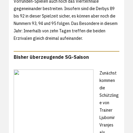
Vorrunden-Spielen auch noch das Viertelfinale
gegeneinander bestreiten. Insofern sind die Derbys 89
bis 92 in dieser Spielzeit sicher, es können aber noch die
Nummern 93, 94 und 95 folgen. Das Besondere in diesem
Jahr: Innerhalb von zehn Tagen treffen die beiden
Erzrivalen gleich dreimal aufeinander.
Bisher überzeugende SG-Saison
Zunächst
kommen
die
Schützling
e von
Trainer
Ljubomir
Vranjes
als