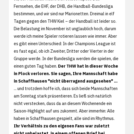
Fernsehen, die EHF, der DHB, die Handball-Bundesliga
bestimmen, und wir sind nur Marionetten. Dreimal in elf
Tagen gegen den THW Kiel – der Handball ist leider so.
Die Belastung im November ist unglaublich hoch, darum
werde ich meine Spieler rotieren lassen wie immer. Aber
es gibt einen Unterschied: In der Champions League ist
es fast egal, ob ich Zweiter, Dritter oder Vierter in der
Gruppe werde. In der Bundesliga werden die spielen, die
einen guten Tag haben.
Der THW hat in dieser Woche
in Plock verloren. Sie sagen, Ihre Mannschaft habe
in Schaffhausen "nicht überragend ausgesehen" ...
... und trotzdem hoffe ich, dass sich beide Mannschaften
am Sonntag stark präsentieren. Es ließ sich natürlich
nicht verstecken, dass da an diesem Wochenende ein
Saison-Highlight auf uns zukommt. Aber immerhin: Alle
haben in Schaffhausen gespielt, alle sind im Rhythmus.
Ihr Verhältnis zu den eigenen Fans war zuletzt
nicht unbelastet, in einem offenen Brief bei