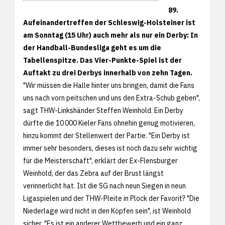
89.
Aufeinandertreffen der Schleswig-Holsteiner ist
am Sonntag (15 Uhr) auch mehr als nur ein Derby: In
der Handball-Bundesliga geht es um die
Tabellenspitze. Das Vier-Punkte-Spiel ist der
Auftakt zu drei Derbys innerhalb von zehn Tagen.
"Wir müssen die Halle hinter uns bringen, damit die Fans
uns nach vorn peitschen und uns den Extra-Schub geben",
sagt THW-Linkshänder Steffen Weinhold. Ein Derby
dürfte die 10 000 Kieler Fans ohnehin genug motivieren,
hinzu kommt der Stellenwert der Partie. "Ein Derby ist
immer sehr besonders, dieses ist noch dazu sehr wichtig
für die Meisterschaft", erklärt der Ex-Flensburger
Weinhold, der das Zebra auf der Brust längst
verinnerlicht hat. Ist die SG nach neun Siegen in neun
Ligaspielen und der THW-Pleite in Plock der Favorit? "Die
Niederlage wird nicht in den Köpfen sein", ist Weinhold
sicher. "Es ist ein anderer Wettbewerb und ein ganz