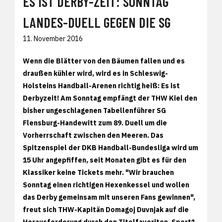
ES IST DERBY-ZEIT: SONNTAG
LANDES-DUELL GEGEN DIE SG
11. November 2016
Wenn die Blätter von den Bäumen fallen und es
draußen kühler wird, wird es in Schleswig-
Holsteins Handball-Arenen richtig heiß: Es ist
Derbyzeit! Am Sonntag empfängt der THW Kiel den
bisher ungeschlagenen Tabellenführer SG
Flensburg-Handewitt zum 89. Duell um die
Vorherrschaft zwischen den Meeren. Das
Spitzenspiel der DKB Handball-Bundesliga wird um
15 Uhr angepfiffen, seit Monaten gibt es für den
Klassiker keine Tickets mehr. "Wir brauchen
Sonntag einen richtigen Hexenkessel und wollen
das Derby gemeinsam mit unseren Fans gewinnen",
freut sich THW-Kapitän Domagoj Duvnjak auf die
Herausforderung durch den Titelfavoriten. Sport1